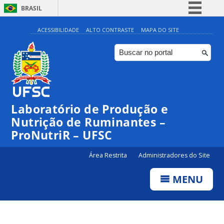
BRASIL
Simplifique!
ACESSIBILIDADE
ALTO CONTRASTE
MAPA DO SITE
Comunica BR
Participe
Acesso à informação
Legislação
Laboratório de Produção e
Canais
Nutrição de Ruminantes –
ProNutriR – UFSC
Área Restrita
Administradores do Site
MENU